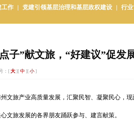
建工作
|
党建引领基层治理和基层政权建设
|
行业
点子”献文旅，“好建议”促发
号：[
大
][
中
][
小
]
文旅产业高质量发展，汇聚民智、凝聚民心，现面向
关心文旅发展的各界朋友踊跃参与、建言献策。