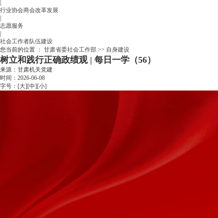
|
行业协会商会改革发展
|
志愿服务
|
社会工作者队伍建设
您当前的位置 ：
甘肃省委社会工作部
>>
自身建设
树立和践行正确政绩观 | 每日一学（56）
来源：甘肃机关党建
时间：2026-06-08
字号：[
大
][
中
][
小
]